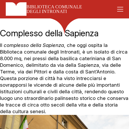
Skip
BIBLIOTECA COMUNALE
to
DEGLI INTRONATI
content
Complesso della Sapienza
Il
complesso della Sapienza
, che oggi ospita la
Biblioteca comunale degli Intronati, è un isolato di circa
8.000 mq, nei pressi della basilica cateriniana di San
Domenico, delimitato da via della Sapienza, via delle
Terme, via dei Pittori e dalla costa di Sant’Antonio.
Questa porzione di città ha visto intrecciarsi e
sovrapporsi le vicende di alcune delle più importanti
istituzioni culturali e civili della città, rendendo questo
luogo uno straordinario palinsesto storico che conserva
le tracce di circa otto secoli della vita e della storia
della cultura senesi.