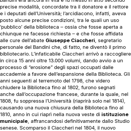
Bandini era ancora in vita e fu messo in atto secondo
precise modalità, concordate tra il donatore e il rettore
e i deputati dell’Università; l’arcidiacono, infatti, aveva
posto alcune precise condizioni, tra le quali un uso
‘pubblico’ della biblioteca – ossia che fosse aperta a
chiunque ne facesse richiesta – e che fosse affidata
alle cure dell’abate
Giuseppe Ciaccheri
, segretario
personale del Bandini che, di fatto, ne diventò il primo
bibliotecario. L’infaticabile Ciaccheri arrivò a raccogliere
in circa 15 anni oltre 13.000 volumi, dando avvio a un
processo di “erosione” degli spazi occupati dalle
accademie a favore dell’espansione della Biblioteca. Gli
anni seguenti al terremoto del 1798, che videro
chiudere la Biblioteca fino al 1802, furono segnati
anche dall’occupazione francese, durante la quale, nel
1808, fu soppressa l’Università (riaprirà solo nel 1814),
causando una nuova chiusura della Biblioteca fino al
1810, anno in cui riaprì nella nuova veste di
istituzione
municipale
, affrancandosi definitivamente dallo Studio
senese. Scomparso il Ciaccheri nel 1804, il nuovo