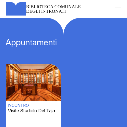
Skip
BIBLIOTECA COMUNALE
to
DEGLI INTRONATI
content
Appuntamenti
INCONTRO
Visite Studiolo Del Taja