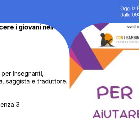
Oggi la 
dalle 09
ere i giovani nell’era
per insegnanti,
ta, saggista e traduttore.
pienza 3