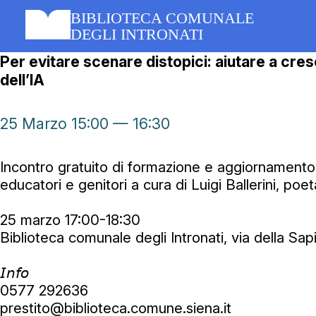
Skip
BIBLIOTECA COMUNALE
to
content
DEGLI INTRONATI
Per evitare scenare distopici: aiutare a cresc
dell’IA
25 Marzo 15:00 — 16:30
Incontro gratuito di formazione e aggiornamento 
educatori e genitori a cura di Luigi Ballerini, poe
25 marzo 17:00-18:30
Biblioteca comunale degli Intronati, via della Sa
𝘐𝘯𝘧𝘰
0577 292636
prestito@biblioteca.comune.siena.it