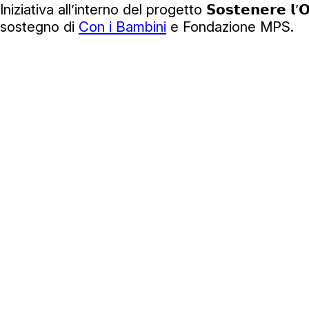
Iniziativa all’interno del progetto 𝗦𝗼𝘀𝘁𝗲𝗻𝗲𝗿𝗲 𝗹’𝗢𝗿
sostegno di
Con i Bambini
e Fondazione MPS.