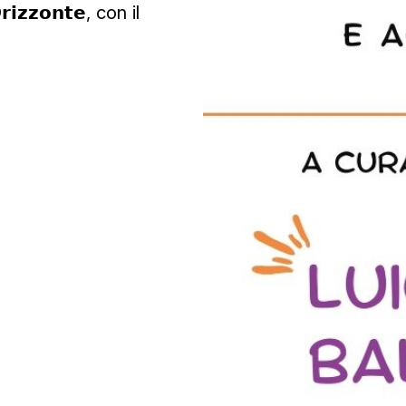
𝗶𝘇𝘇𝗼𝗻𝘁𝗲, con il