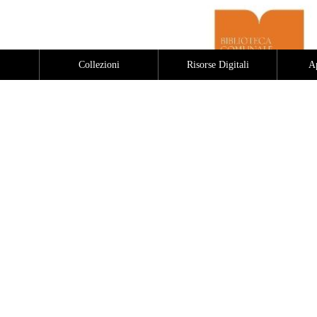
Collezioni
Risorse Digitali
A
rico del Comune di Siena,
co 90, 53100 Siena
80
rico@comune.siena.it