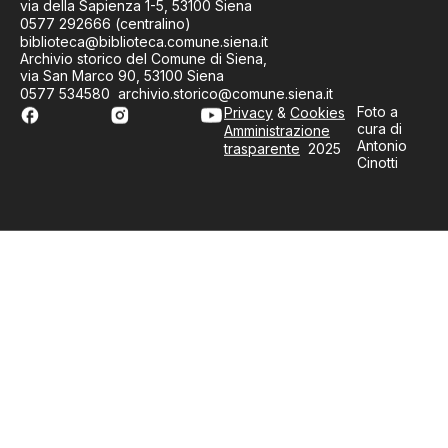
via della Sapienza 1-5, 53100 Siena
0577 292666 (centralino)
biblioteca@biblioteca.comune.siena.it
Archivio storico del Comune di Siena,
via San Marco 90, 53100 Siena
0577 534580 archivio.storico@comune.siena.it
Foto a
Privacy
&
Cookies
cura di
Amministrazione
Antonio
trasparente
2025
Cinotti