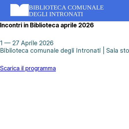
Skip
BIBLIOTECA COMUNALE
to
content
DEGLI INTRONATI
Incontri in Biblioteca aprile 2026
1 — 27 Aprile 2026
Biblioteca comunale degli Intronati | Sala sto
Scarica il programma