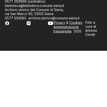
0577 292666 (centralino)
biblioteca@biblioteca.comune.siena.it
Archivio storico del Comune di Siena,
via San Marco 90, 53100 Siena
0577 534580 archivio.storico@comune.siena.it
Foto a
Privacy
&
Cookies
cura di
Amministrazione
Antonio
trasparente
2025
Cinotti