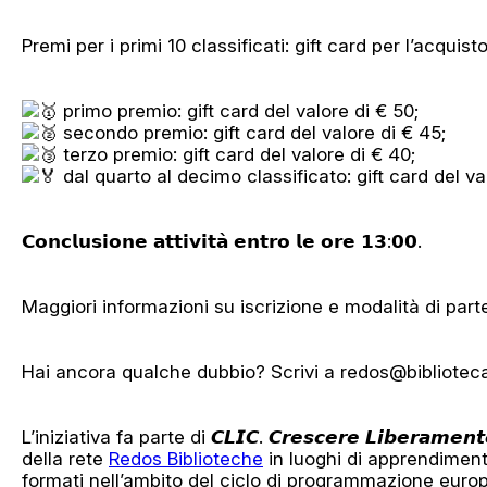
Premi per i primi 10 classificati: gift card per l’acquisto 
primo premio: gift card del valore di € 50;
secondo premio: gift card del valore di € 45;
terzo premio: gift card del valore di € 40;
dal quarto al decimo classificato: gift card del va
𝗖𝗼𝗻𝗰𝗹𝘂𝘀𝗶𝗼𝗻𝗲 𝗮𝘁𝘁𝗶𝘃𝗶𝘁𝗮̀ 𝗲𝗻𝘁𝗿𝗼 𝗹𝗲 𝗼𝗿𝗲 𝟭𝟯:𝟬𝟬.
Maggiori informazioni su iscrizione e modalità di par
Hai ancora qualche dubbio? Scrivi a redos@bibliotec
L’iniziativa fa parte di 𝘾𝙇𝙄𝘾. 𝘾𝙧𝙚𝙨𝙘𝙚𝙧𝙚 𝙇𝙞𝙗𝙚𝙧𝙖𝙢𝙚
della rete
Redos Biblioteche
in luoghi di apprendiment
formati nell’ambito del ciclo di programmazione euro