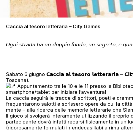
Caccia al tesoro letteraria – City Games
𝘖𝘨𝘯𝘪 𝘴𝘵𝘳𝘢𝘥𝘢 𝘩𝘢 𝘶𝘯 𝘥𝘰𝘱𝘱𝘪𝘰 𝘧𝘰𝘯𝘥𝘰, 𝘶𝘯 𝘴𝘦𝘨𝘳𝘦𝘵𝘰, 𝘦 
Sabato 6 giugno 𝗖𝗮𝗰𝗰𝗶𝗮 𝗮𝗹 𝘁𝗲𝘀𝗼𝗿𝗼 𝗹𝗲𝘁𝘁𝗲𝗿𝗮𝗿
Toscana).
Appuntamento tra le 10 e le 11 presso la Bibliotec
smartphone/tablet per iniziare l’avventura!
La caccia seguirà le tracce di scrittori, poeti e dra
frequentarono salotti e scrissero opere da cui la citt
mente – alla ricerca delle memorie letterarie che Si
Il gioco si svolgerà interamente utilizzando il proprio
partecipante dovrà infatti recarsi fisicamente in un 
(rigorosamente formulati in endecasillabi a rima alter