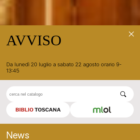
AVVISO
Da lunedì 20 luglio a sabato 22 agosto orario 9-
13:45
Cerca
nel
catalogo
News